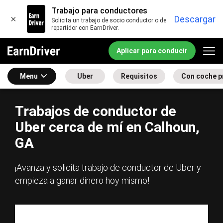
Trabajo para conductores
×
Descargar
Solicita un trabajo de socio conductor o de
repartidor con EarnDriver.
Aplicar para conducir
Menu
Uber
Requisitos
Con coche p
Trabajos de conductor de
Uber cerca de mí en Calhoun,
GA
¡Avanza y solicita trabajo de conductor de Uber y
empieza a ganar dinero hoy mismo!