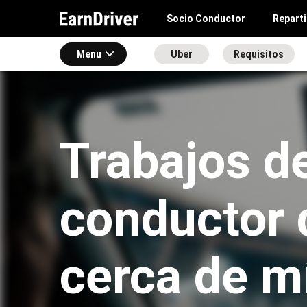
Socio Conductor
Repart
Menu
Uber
Requisitos
Trabajos d
conductor 
cerca de m