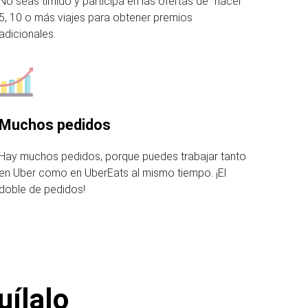
No seas tímido y participa en las ofertas de "hacer"
5, 10 o más viajes para obtener premios
adicionales.
Muchos pedidos
Hay muchos pedidos, porque puedes trabajar tanto
en Uber como en UberEats al mismo tiempo. ¡El
doble de pedidos!
uílalo