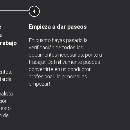
4
e
Empieza a dar paseos
a
En cuanto hayas pasado la
trabajo
verificación de todos los
documentos necesarios, ponte a
trabajar. Definitivamente puedes
convertirte en un conductor
entos.
profesional, ¡lo principal es
 tarda
empezar!
alista
ción
uesto,
o de