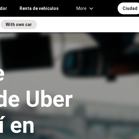
idor
Renta de vehículos
More
Сiudad
With own car
e
de Uber
í en