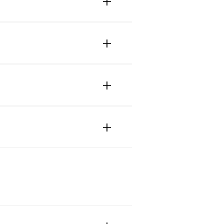
+
?
+
+
+