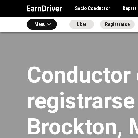
Socio Conductor
Repart
Menu
Uber
Registrarse
Conductor 
registrarse
Brockton,