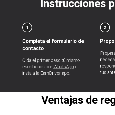
Instrucciones p
1
2
Completa el formulario de
Propo
contacto
Prepar
necesar
O da el primer paso tú mismo:
respond
escríbenos por
WhatsApp
o
tus ant
instala la
EarnDriver app
.
Ventajas de re