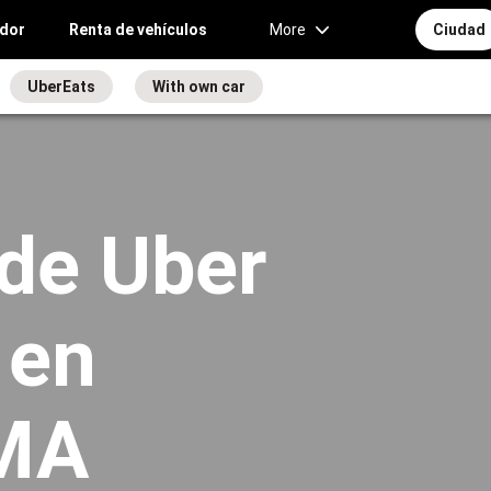
idor
Renta de vehículos
More
Сiudad
UberEats
With own car
de Uber
 en
 MA