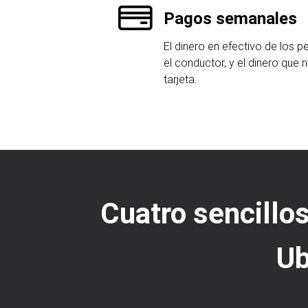
Pagos semanales
El dinero en efectivo de los 
el conductor, y el dinero que n
tarjeta.
Cuatro sencillo
Ub