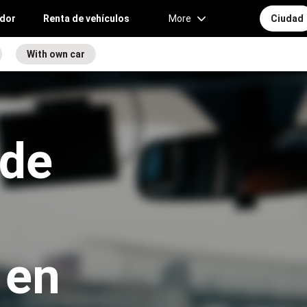
idor
Renta de vehículos
More
Сiudad
With own car
 de
 en