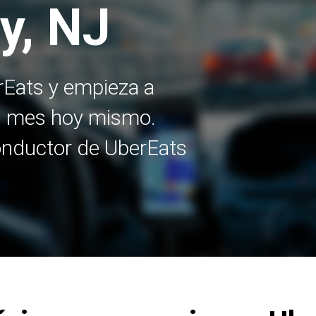
ty, NJ
rEats y empieza a
l mes hoy mismo.
onductor de UberEats