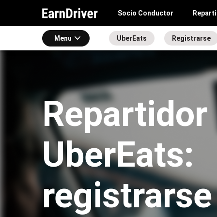
Socio Conductor
Repart
Menu
UberEats
Registrarse
Repartidor
UberEats:
registrarse