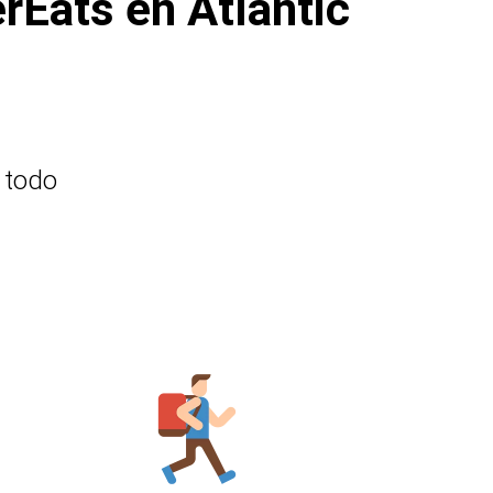
rEats en Atlantic
 todo