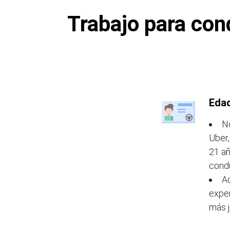
Trabajo para con
Edad
N
Uber,
21 añ
condu
A
exper
más j