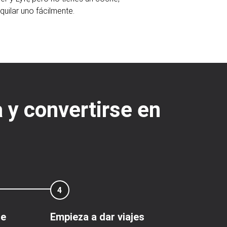
uilar uno fácilmente.
 y convertirse en
4
de
Empieza a dar viajes