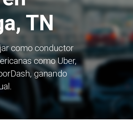
ga, TN
ajar como conductor
ericanas como Uber,
 DoorDash, ganando
ual.