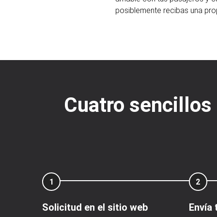
posiblemente recibas una pro
Cuatro sencillos
1
2
Solicitud en el sitio web
Envía 