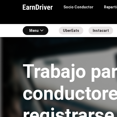
Socio Conductor
Repart
Menu
UberEats
Instacart
Trabajo pa
conductore
registrarse