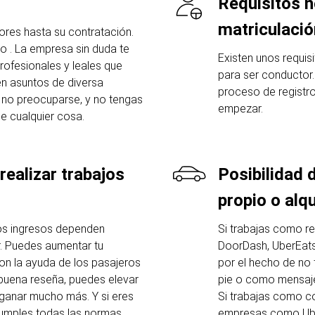
Requisitos n
matriculació
es hasta su contratación.
yo . La empresa sin duda te
Existen unos requis
rofesionales y leales que
para ser conductor.
en asuntos de diversa
proceso de registro
r no preocuparse, y no tengas
empezar.
e cualquier cosa.
realizar trabajos
Posibilidad 
propio o alq
os ingresos dependen
Si trabajas como r
. Puedes aumentar tu
DoorDash, UberEats
n la ayuda de los pasajeros
por el hecho de no 
a buena reseña, puedes elevar
pie o como mensajer
ganar mucho más. Y si eres
Si trabajas como c
umples todas las normas,
empresas como Uber