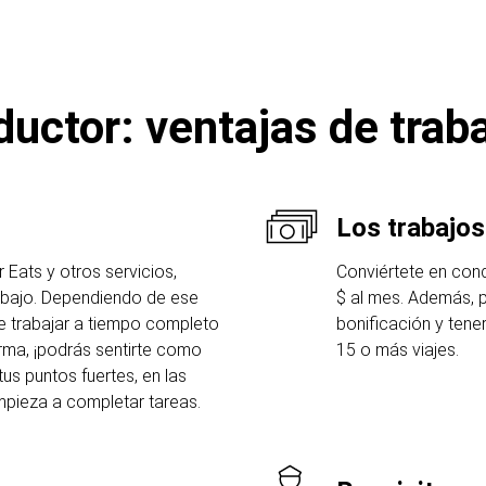
uctor: ventajas de traba
Los trabajo
r Eats y otros servicios,
Conviértete en con
rabajo. Dependiendo de ese
$ al mes. Además, 
 de trabajar a tiempo completo
bonificación y tene
orma, ¡podrás sentirte como
15 o más viajes.
tus puntos fuertes, en las
mpieza a completar tareas.