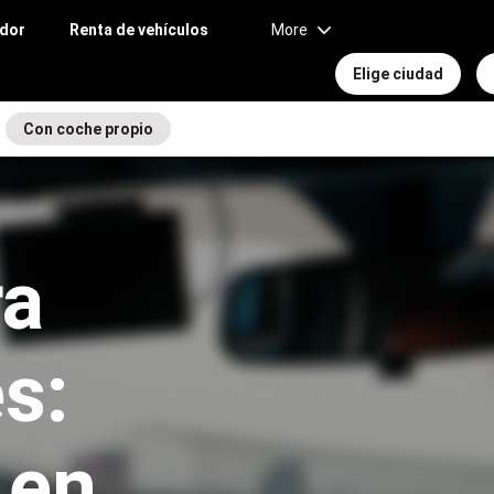
idor
Renta de vehículos
More
Elige ciudad
Con coche propio
ra
s:
 en