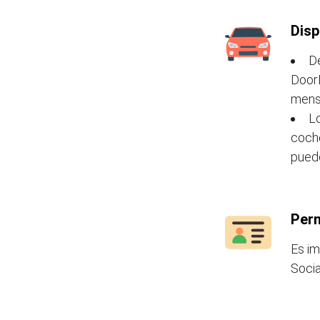
Disp
De
DoorD
mensa
Lo
coche
puede
Perm
Es im
Socia