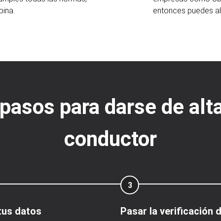
pina.
entonces puedes alq
 pasos para darse de alta
conductor
3
tus datos
Pasar la verificación 