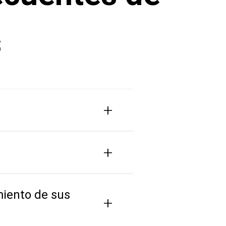
s
+
+
iento de sus
+