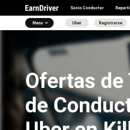
Socio Conductor
Repart
Menu
Uber
Registrarse
Ofertas de
de Conduct
Uber en Kil